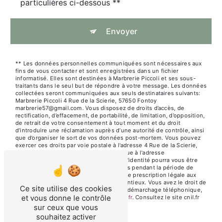
particulières ci-dessous **
Envoyer
** Les données personnelles communiquées sont nécessaires aux
fins de vous contacter et sont enregistrées dans un fichier
informatisé. Elles sont destinées à Marbrerie Piccoli et ses sous-
traitants dans le seul but de répondre à votre message. Les données
collectées seront communiquées aux seuls destinataires suivants:
Marbrerie Piccoli 4 Rue de la Scierie, 57650 Fontoy
marbrerie57@gmail.com. Vous disposez de droits d’accès, de
rectification, d’effacement, de portabilité, de limitation, d’opposition,
de retrait de votre consentement à tout moment et du droit
d’introduire une réclamation auprès d’une autorité de contrôle, ainsi
que d’organiser le sort de vos données post-mortem. Vous pouvez
exercer ces droits par voie postale à l'adresse 4 Rue de la Scierie,
57650 Fontoy ou par courrier électronique à l'adresse
marbrerie57@gmail.com. Un justificatif d'identité pourra vous être
demandé. Nous conservons vos données pendant la période de
prise de contact puis pendant la durée de prescription légale aux
fins probatoires et de gestion des contentieux. Vous avez le droit de
Ce site utilise des cookies
vous inscrire sur la liste d'opposition au démarchage téléphonique,
et vous donne le contrôle
disponible à cette adresse:
Bloctel.gouv.fr
. Consultez le site cnil.fr
pour plus d’informations sur vos droits.
sur ceux que vous
souhaitez activer