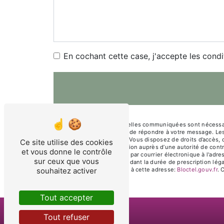
En cochant cette case, j'accepte les condi
** Les données personnelles communiquées sont nécessaires
traitants dans le seul but de répondre à votre message. L
marbrerie57@gmail.com. Vous disposez de droits d’accès, de 
Ce site utilise des cookies
d’introduire une réclamation auprès d’une autorité de cont
et vous donne le contrôle
Scierie, 57650 Fontoy ou par courrier électronique à l'ad
sur ceux que vous
prise de contact puis pendant la durée de prescription léga
souhaitez activer
téléphonique, disponible à cette adresse:
Bloctel.gouv.fr
. 
Tout accepter
Tout refuser