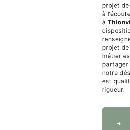
projet d
à l’écout
à
Thionvi
dispositi
renseign
projet d
métier es
partager
notre dés
est quali
rigueur.