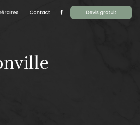
éraires
Contact
Devis gratuit
onville