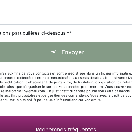
tions particulières ci-dessous **
Envoyer
 aux fins de vous contacter et sont enregistrées dans un fichier informatisé. E
es données collectées seront communiquées aux seuls destinataires suivants: Mar
rectification, d’effacement, de portabilité, de limitation, d’opposition, de ret
rôle, ainsi que d’organiser le sort de vos données post-mortem. Vous pouvez exer
resse marbrerie57@gmail.com. Un justificatif d'identité pourra vous être deman
le aux fins probatoires et de gestion des contentieux. Vous avez le droit de vou
Consultez le site cnil.fr pour plus d’informations sur vos droits.
Recherches fréquentes