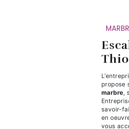
MARB
Escalier en marbre à
Thio
L’entrep
propose 
marbre
, 
Entrepris
savoir-fa
en oeuvre
vous acc