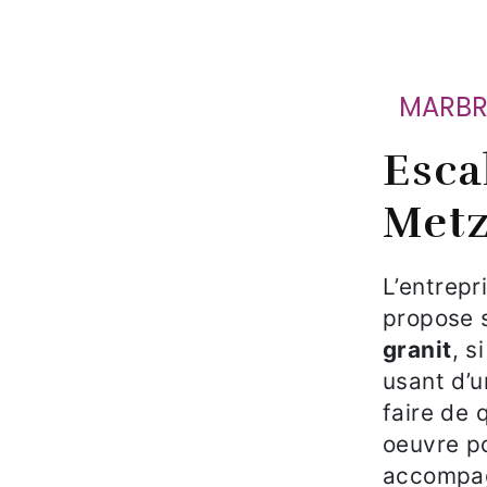
MARB
Escalier en granit à
Met
L’entrep
propose 
granit
, s
usant d’u
faire de 
oeuvre po
accompag