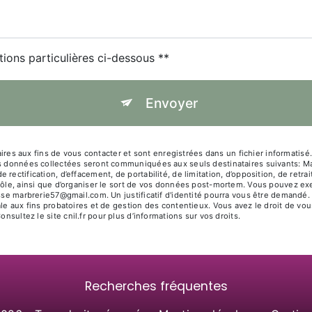
tions particulières ci-dessous **
Envoyer
 aux fins de vous contacter et sont enregistrées dans un fichier informatisé. E
es données collectées seront communiquées aux seuls destinataires suivants: Mar
rectification, d’effacement, de portabilité, de limitation, d’opposition, de ret
rôle, ainsi que d’organiser le sort de vos données post-mortem. Vous pouvez exer
resse marbrerie57@gmail.com. Un justificatif d'identité pourra vous être deman
le aux fins probatoires et de gestion des contentieux. Vous avez le droit de vou
Consultez le site cnil.fr pour plus d’informations sur vos droits.
Recherches fréquentes