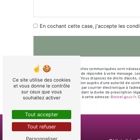
En cochant cette case, j'accepte les condi
** Les données personnelles communiquées sont nécessaires
traitants dans le seul but de répondre à votre message. L
marbrerie57@gmail.com. Vous disposez de droits d’accès, de 
Ce site utilise des cookies
d’introduire une réclamation auprès d’une autorité de cont
et vous donne le contrôle
Scierie, 57650 Fontoy ou par courrier électronique à l'ad
sur ceux que vous
prise de contact puis pendant la durée de prescription léga
souhaitez activer
téléphonique, disponible à cette adresse:
Bloctel.gouv.fr
. 
Tout accepter
Tout refuser
Personnaliser