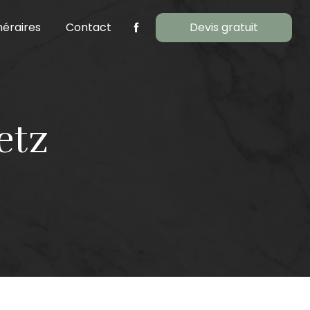
éraires
Contact
Devis gratuit
etz