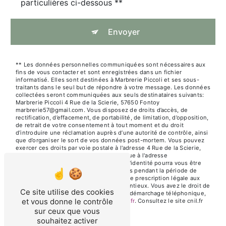
particulières ci-dessous **
Envoyer
** Les données personnelles communiquées sont nécessaires aux
fins de vous contacter et sont enregistrées dans un fichier
informatisé. Elles sont destinées à Marbrerie Piccoli et ses sous-
traitants dans le seul but de répondre à votre message. Les données
collectées seront communiquées aux seuls destinataires suivants:
Marbrerie Piccoli 4 Rue de la Scierie, 57650 Fontoy
marbrerie57@gmail.com. Vous disposez de droits d’accès, de
rectification, d’effacement, de portabilité, de limitation, d’opposition,
de retrait de votre consentement à tout moment et du droit
d’introduire une réclamation auprès d’une autorité de contrôle, ainsi
que d’organiser le sort de vos données post-mortem. Vous pouvez
exercer ces droits par voie postale à l'adresse 4 Rue de la Scierie,
57650 Fontoy ou par courrier électronique à l'adresse
marbrerie57@gmail.com. Un justificatif d'identité pourra vous être
demandé. Nous conservons vos données pendant la période de
prise de contact puis pendant la durée de prescription légale aux
fins probatoires et de gestion des contentieux. Vous avez le droit de
Ce site utilise des cookies
vous inscrire sur la liste d'opposition au démarchage téléphonique,
et vous donne le contrôle
disponible à cette adresse:
Bloctel.gouv.fr
. Consultez le site cnil.fr
pour plus d’informations sur vos droits.
sur ceux que vous
souhaitez activer