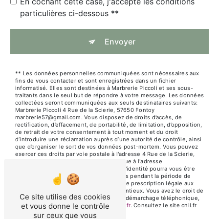
En cochant cette case, j'accepte les conditions
particulières ci-dessous **
Envoyer
** Les données personnelles communiquées sont nécessaires aux
fins de vous contacter et sont enregistrées dans un fichier
informatisé. Elles sont destinées à Marbrerie Piccoli et ses sous-
traitants dans le seul but de répondre à votre message. Les données
collectées seront communiquées aux seuls destinataires suivants:
Marbrerie Piccoli 4 Rue de la Scierie, 57650 Fontoy
marbrerie57@gmail.com. Vous disposez de droits d’accès, de
rectification, d’effacement, de portabilité, de limitation, d’opposition,
de retrait de votre consentement à tout moment et du droit
d’introduire une réclamation auprès d’une autorité de contrôle, ainsi
que d’organiser le sort de vos données post-mortem. Vous pouvez
exercer ces droits par voie postale à l'adresse 4 Rue de la Scierie,
57650 Fontoy ou par courrier électronique à l'adresse
marbrerie57@gmail.com. Un justificatif d'identité pourra vous être
demandé. Nous conservons vos données pendant la période de
prise de contact puis pendant la durée de prescription légale aux
fins probatoires et de gestion des contentieux. Vous avez le droit de
Ce site utilise des cookies
vous inscrire sur la liste d'opposition au démarchage téléphonique,
et vous donne le contrôle
disponible à cette adresse:
Bloctel.gouv.fr
. Consultez le site cnil.fr
pour plus d’informations sur vos droits.
sur ceux que vous